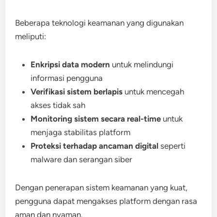
Beberapa teknologi keamanan yang digunakan
meliputi:
Enkripsi data modern
untuk melindungi
informasi pengguna
Verifikasi sistem berlapis
untuk mencegah
akses tidak sah
Monitoring sistem secara real-time
untuk
menjaga stabilitas platform
Proteksi terhadap ancaman digital
seperti
malware dan serangan siber
Dengan penerapan sistem keamanan yang kuat,
pengguna dapat mengakses platform dengan rasa
aman dan nyaman.