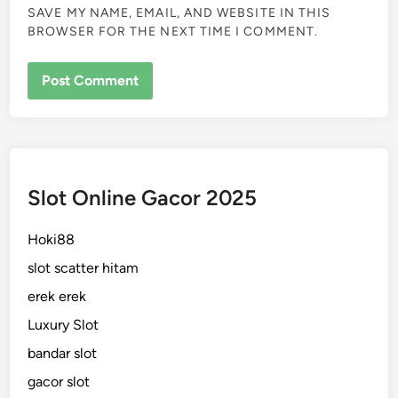
SAVE MY NAME, EMAIL, AND WEBSITE IN THIS
BROWSER FOR THE NEXT TIME I COMMENT.
Slot Online Gacor 2025
Hoki88
slot scatter hitam
erek erek
Luxury Slot
bandar slot
gacor slot