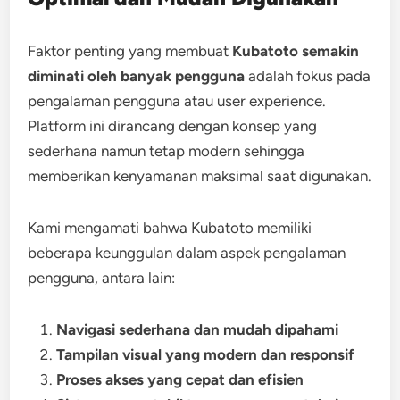
Faktor penting yang membuat
Kubatoto semakin
diminati oleh banyak pengguna
adalah fokus pada
pengalaman pengguna atau user experience.
Platform ini dirancang dengan konsep yang
sederhana namun tetap modern sehingga
memberikan kenyamanan maksimal saat digunakan.
Kami mengamati bahwa Kubatoto memiliki
beberapa keunggulan dalam aspek pengalaman
pengguna, antara lain:
Navigasi sederhana dan mudah dipahami
Tampilan visual yang modern dan responsif
Proses akses yang cepat dan efisien