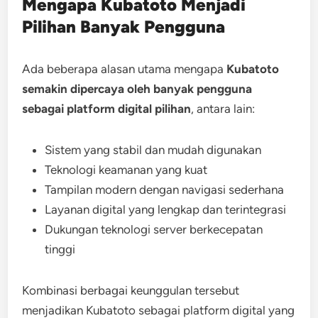
Mengapa Kubatoto Menjadi
Pilihan Banyak Pengguna
Ada beberapa alasan utama mengapa
Kubatoto
semakin dipercaya oleh banyak pengguna
sebagai platform digital pilihan
, antara lain:
Sistem yang stabil dan mudah digunakan
Teknologi keamanan yang kuat
Tampilan modern dengan navigasi sederhana
Layanan digital yang lengkap dan terintegrasi
Dukungan teknologi server berkecepatan
tinggi
Kombinasi berbagai keunggulan tersebut
menjadikan Kubatoto sebagai platform digital yang