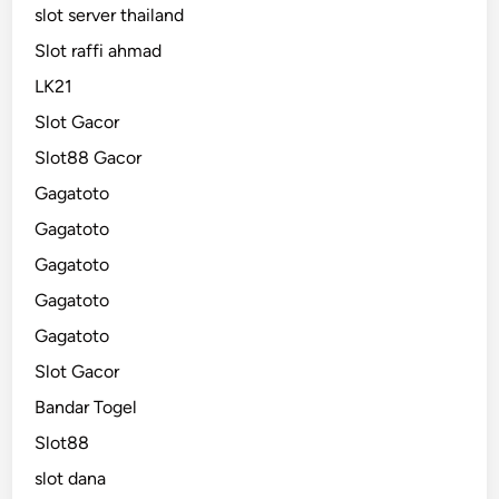
slot server thailand
Slot raffi ahmad
LK21
Slot Gacor
Slot88 Gacor
Gagatoto
Gagatoto
Gagatoto
Gagatoto
Gagatoto
Slot Gacor
Bandar Togel
Slot88
slot dana