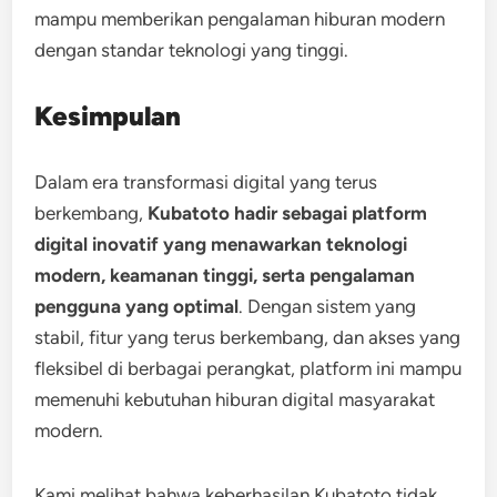
mampu memberikan pengalaman hiburan modern
dengan standar teknologi yang tinggi.
Kesimpulan
Dalam era transformasi digital yang terus
berkembang,
Kubatoto hadir sebagai platform
digital inovatif yang menawarkan teknologi
modern, keamanan tinggi, serta pengalaman
pengguna yang optimal
. Dengan sistem yang
stabil, fitur yang terus berkembang, dan akses yang
fleksibel di berbagai perangkat, platform ini mampu
memenuhi kebutuhan hiburan digital masyarakat
modern.
Kami melihat bahwa keberhasilan Kubatoto tidak