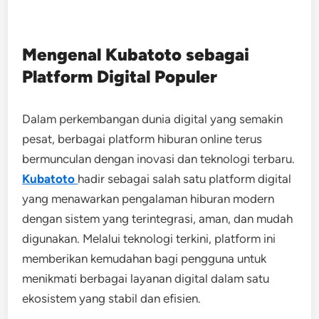
Mengenal Kubatoto sebagai
Platform Digital Populer
Dalam perkembangan dunia digital yang semakin
pesat, berbagai platform hiburan online terus
bermunculan dengan inovasi dan teknologi terbaru.
Kubatoto
hadir sebagai salah satu platform digital
yang menawarkan pengalaman hiburan modern
dengan sistem yang terintegrasi, aman, dan mudah
digunakan. Melalui teknologi terkini, platform ini
memberikan kemudahan bagi pengguna untuk
menikmati berbagai layanan digital dalam satu
ekosistem yang stabil dan efisien.