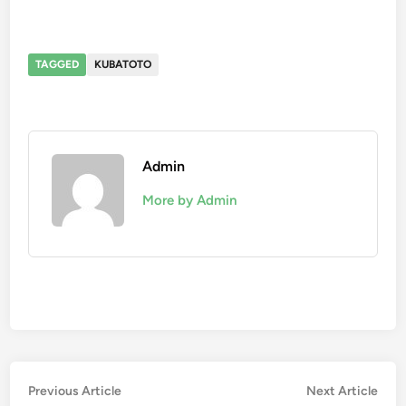
TAGGED
KUBATOTO
Admin
More by Admin
Post
Previous
Nex
Previous Article
Next Article