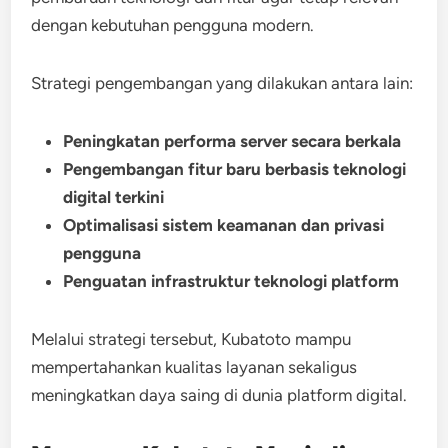
dengan kebutuhan pengguna modern.
Strategi pengembangan yang dilakukan antara lain:
Peningkatan performa server secara berkala
Pengembangan fitur baru berbasis teknologi
digital terkini
Optimalisasi sistem keamanan dan privasi
pengguna
Penguatan infrastruktur teknologi platform
Melalui strategi tersebut, Kubatoto mampu
mempertahankan kualitas layanan sekaligus
meningkatkan daya saing di dunia platform digital.