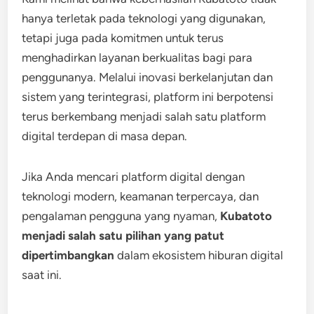
hanya terletak pada teknologi yang digunakan,
tetapi juga pada komitmen untuk terus
menghadirkan layanan berkualitas bagi para
penggunanya. Melalui inovasi berkelanjutan dan
sistem yang terintegrasi, platform ini berpotensi
terus berkembang menjadi salah satu platform
digital terdepan di masa depan.
Jika Anda mencari platform digital dengan
teknologi modern, keamanan terpercaya, dan
pengalaman pengguna yang nyaman,
Kubatoto
menjadi salah satu pilihan yang patut
dipertimbangkan
dalam ekosistem hiburan digital
saat ini.